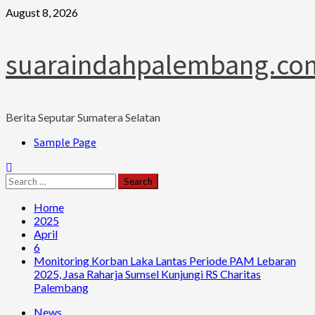
Skip
August 8, 2026
to
content
suaraindahpalembang.co
Berita Seputar Sumatera Selatan
Primary
Sample Page
Menu
Search
for:
Home
2025
April
6
Monitoring Korban Laka Lantas Periode PAM Lebaran
2025, Jasa Raharja Sumsel Kunjungi RS Charitas
Palembang
News