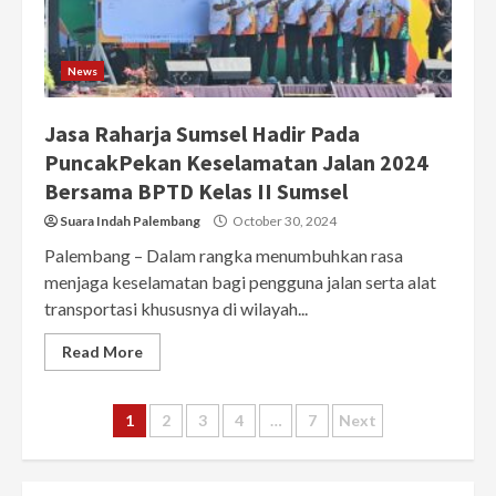
News
Jasa Raharja Sumsel Hadir Pada
PuncakPekan Keselamatan Jalan 2024
Bersama BPTD Kelas II Sumsel
Suara Indah Palembang
October 30, 2024
Palembang – Dalam rangka menumbuhkan rasa
menjaga keselamatan bagi pengguna jalan serta alat
transportasi khususnya di wilayah...
Read More
Posts
1
2
3
4
…
7
Next
pagination