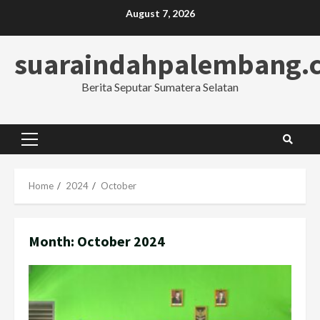
Skip
August 7, 2026
to
content
suaraindahpalembang.
Berita Seputar Sumatera Selatan
Primary
Menu
Home
2024
October
Month:
October 2024