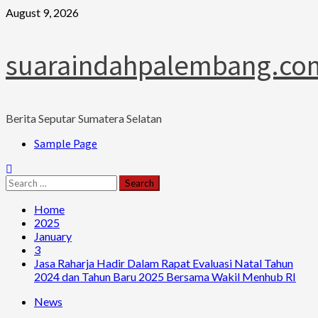
Skip
August 9, 2026
to
content
suaraindahpalembang.co
Berita Seputar Sumatera Selatan
Primary
Sample Page
Menu
Search
for:
Home
2025
January
3
Jasa Raharja Hadir Dalam Rapat Evaluasi Natal Tahun
2024 dan Tahun Baru 2025 Bersama Wakil Menhub RI
News