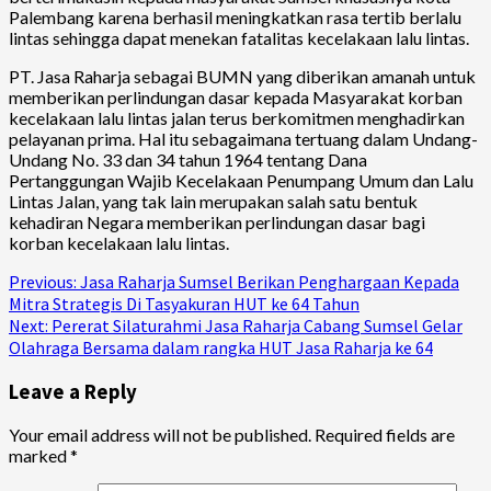
Palembang karena berhasil meningkatkan rasa tertib berlalu
lintas sehingga dapat menekan fatalitas kecelakaan lalu lintas.
PT. Jasa Raharja sebagai BUMN yang diberikan amanah untuk
memberikan perlindungan dasar kepada Masyarakat korban
kecelakaan lalu lintas jalan terus berkomitmen menghadirkan
pelayanan prima. Hal itu sebagaimana tertuang dalam Undang-
Undang No. 33 dan 34 tahun 1964 tentang Dana
Pertanggungan Wajib Kecelakaan Penumpang Umum dan Lalu
Lintas Jalan, yang tak lain merupakan salah satu bentuk
kehadiran Negara memberikan perlindungan dasar bagi
korban kecelakaan lalu lintas.
Continue
Previous:
Jasa Raharja Sumsel Berikan Penghargaan Kepada
Mitra Strategis Di Tasyakuran HUT ke 64 Tahun
Reading
Next:
Pererat Silaturahmi Jasa Raharja Cabang Sumsel Gelar
Olahraga Bersama dalam rangka HUT Jasa Raharja ke 64
Leave a Reply
Your email address will not be published.
Required fields are
marked
*