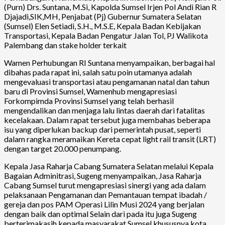
(Purn) Drs. Suntana, M.Si, Kapolda Sumsel Irjen Pol Andi Rian R
Djajadi,SIK,MH, Penjabat (Pj) Gubernur Sumatera Selatan
(Sumsel) Elen Setiadi, S.H., M.S.E, Kepala Badan Kebijakan
Transportasi, Kepala Badan Pengatur Jalan Tol, PJ Walikota
Palembang dan stake holder terkait
Wamen Perhubungan RI Suntana menyampaikan, berbagai hal
dibahas pada rapat ini, salah satu poin utamanya adalah
mengevaluasi transportasi atau pengamanan natal dan tahun
baru di Provinsi Sumsel, Wamenhub mengapresiasi
Forkompimda Provinsi Sumsel yang telah berhasil
mengendalikan dan menjaga lalu lintas daerah dari fatalitas
kecelakaan. Dalam rapat tersebut juga membahas beberapa
isu yang diperlukan backup dari pemerintah pusat, seperti
dalam rangka meramaikan Kereta cepat light rail transit (LRT)
dengan target 20.000 penumpang.
Kepala Jasa Raharja Cabang Sumatera Selatan melalui Kepala
Bagaian Adminitrasi, Sugeng menyampaikan, Jasa Raharja
Cabang Sumsel turut mengapresiasi sinergi yang ada dalam
pelaksanaan Pengamanan dan Pemantauan tempat ibadah /
gereja dan pos PAM Operasi Lilin Musi 2024 yang berjalan
dengan baik dan optimal Selain dari pada itu juga Sugeng
berterimakasih kepada masyarakat Sumsel khususnya kota