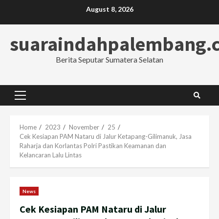
Skip
August 8, 2026
to
content
suaraindahpalembang.
Berita Seputar Sumatera Selatan
Primary
Menu
Home
2023
November
25
Cek Kesiapan PAM Nataru di Jalur Ketapang-Gilimanuk, Jasa
Raharja dan Korlantas Polri Pastikan Keamanan dan
Kelancaran Lalu Lintas
News
Cek Kesiapan PAM Nataru di Jalur