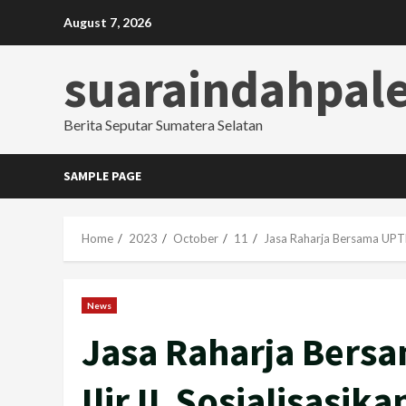
Skip
August 7, 2026
to
content
suaraindahpa
Berita Seputar Sumatera Selatan
SAMPLE PAGE
Home
2023
October
11
Jasa Raharja Bersama UPTB
News
Jasa Raharja Bers
Ilir II Sosialisasi