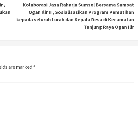
r ,
Kolaborasi Jasa Raharja Sumsel Bersama Samsat
kukan
Ogan Ilir II , Sosialisasikan Program Pemutihan
kepada seluruh Lurah dan Kepala Desa di Kecamatan
Tanjung Raya Ogan Ilir
ields are marked
*