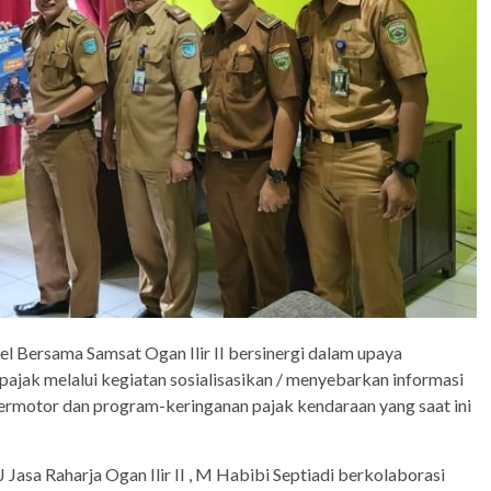
 Bersama Samsat Ogan Ilir II bersinergi dalam upaya
ajak melalui kegiatan sosialisasikan / menyebarkan informasi
ermotor dan program-keringanan pajak kendaraan yang saat ini
Jasa Raharja Ogan Ilir II , M Habibi Septiadi berkolaborasi