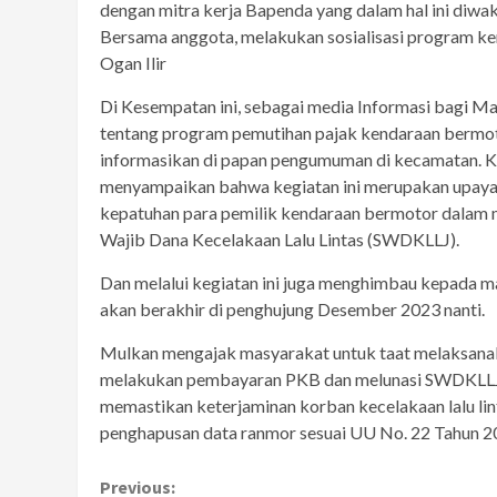
dengan mitra kerja Bapenda yang dalam hal ini diwak
Bersama anggota, melakukan sosialisasi program ke
Ogan Ilir
Di Kesempatan ini, sebagai media Informasi bagi Ma
tentang program pemutihan pajak kendaraan bermot
informasikan di papan pengumuman di kecamatan. K
menyampaikan bahwa kegiatan ini merupakan upaya
kepatuhan para pemilik kendaraan bermotor dalam
Wajib Dana Kecelakaan Lalu Lintas (SWDKLLJ).
Dan melalui kegiatan ini juga menghimbau kepada 
akan berakhir di penghujung Desember 2023 nanti.
Mulkan mengajak masyarakat untuk taat melaksanak
melakukan pembayaran PKB dan melunasi SWDKLLJ s
memastikan keterjaminan korban kecelakaan lalu l
penghapusan data ranmor sesuai UU No. 22 Tahun 20
Continue
Previous: