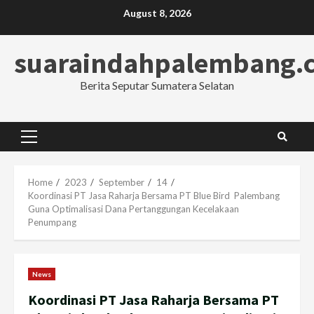
Skip
August 8, 2026
to
content
suaraindahpalembang.
Berita Seputar Sumatera Selatan
Primary
Menu
Home
2023
September
14
Koordinasi PT Jasa Raharja Bersama PT Blue Bird Palembang
Guna Optimalisasi Dana Pertanggungan Kecelakaan
Penumpang
News
Koordinasi PT Jasa Raharja Bersama PT