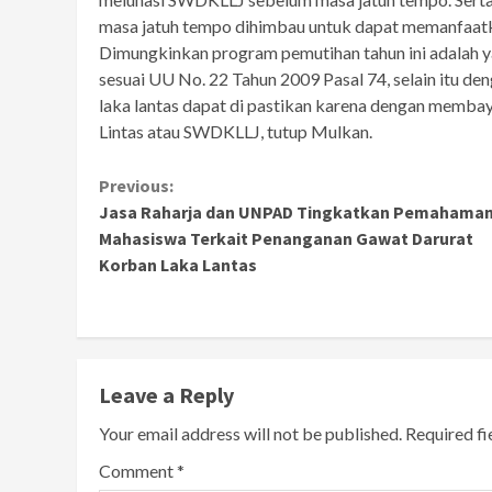
masa jatuh tempo dihimbau untuk dapat memanfaatka
Dimungkinkan program pemutihan tahun ini adalah y
sesuai UU No. 22 Tahun 2009 Pasal 74, selain itu d
laka lantas dapat di pastikan karena dengan memba
Lintas atau SWDKLLJ, tutup Mulkan.
Continue
Previous:
Jasa Raharja dan UNPAD Tingkatkan Pemahama
Reading
Mahasiswa Terkait Penanganan Gawat Darurat
Korban Laka Lantas
Leave a Reply
Your email address will not be published.
Required f
Comment
*