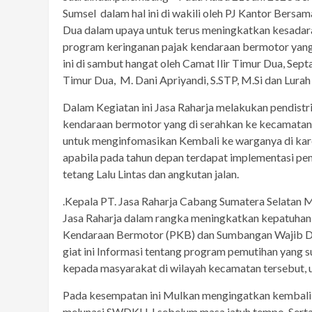
Sumsel dalam hal ini di wakili oleh PJ Kantor Bersa
Dua dalam upaya untuk terus meningkatkan kesadar
program keringanan pajak kendaraan bermotor yang te
ini di sambut hangat oleh Camat Ilir Timur Dua, Sep
Timur Dua, M. Dani Apriyandi, S.STP, M.Si dan Lurah 
Dalam Kegiatan ini Jasa Raharja melakukan pendistr
kendaraan bermotor yang di serahkan ke kecamatan I
untuk menginfomasikan Kembali ke warganya di kare
apabila pada tahun depan terdapat implementasi pe
tetang Lalu Lintas dan angkutan jalan.
.Kepala PT. Jasa Raharja Cabang Sumatera Selatan
Jasa Raharja dalam rangka meningkatkan kepatuhan
Kendaraan Bermotor (PKB) dan Sumbangan Wajib Da
giat ini Informasi tentang program pemutihan yang s
kepada masyarakat di wilayah kecamatan tersebut, 
Pada kesempatan ini Mulkan mengingatkan kembal
melunasi SWDKLLJ sebelum masa jatuh tempo. Sert