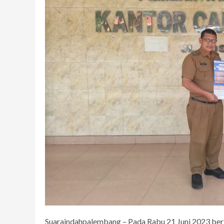
Suaraindahpalembang – Pada Rabu 21 Juni 2023 bert