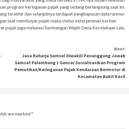
n program keringanan pajak yang sedang berlangsung saat ini.
ang terakhir dan selanjutnya terdapat penghapusan data ranmor
engan taat membayar pajak maka status keterjaminan korban
yar pajak juga melunasi Sumbangan Wajib Dana Kecelakaan Lalu
Next:
n
Jasa Raharja Sumsel Diwakili Penanggung Jawab
Samsat Palembang 1 Gencar Sosialisasikan Program
Pemutihan/Keringanan Pajak Kendaraan Bermotor di
Kecamatan Bukit Kecil
ields are marked
*