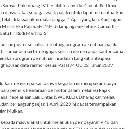
ma Samsat Palembang IV bersilahturahmi ke Camat Ilir Timur
an masyarakat sebagai wajib pajak untuk dapat memanfaatkan
lah di laksanakan mulai tanggal 1 April yang lalu. Kunjungan
ta Marus Eka Putra, SH, MH didampingi Sekretaris Camat Ilir
Satu Ilir Rudi Martino, ST
ibusian poster sosialisasi tentang program pemutihan pajak
lir timur dua serta mengajak seluruh elemen pada kantor camat
nakan program pemutihan ini adalah Langkah antisipasi
nghapusan data ranmor sesuai Pasal 74 UU 22 Tahun 2009
 Mulkan menyampaikan bahwa kegiatan ini merupakan upaya
 para pemilik kendaraan bermotor dalam melunasi Pajak
na Kecelakaan Lalu Lintas (SWDKLLJ). Diharapkan melalui
udah berlangsung sejak 1 April 2023 ini dapat tersampaikan
ujar Mulkan.
i kepada masyarakat untuk melakukan pembayaran PKB dan
a bagi masyarakat yang masa berlaku STNK nya sudah melewati