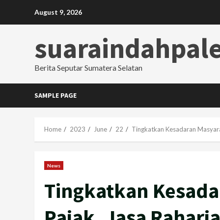
Skip
August 9, 2026
to
content
suaraindahpa
Berita Seputar Sumatera Selatan
SAMPLE PAGE
Home
2023
June
22
Tingkatkan Kesadaran Masyara
News
Tingkatkan Kesada
Pajak, Jasa Raharj