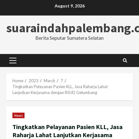
Skip
August 9, 2026
to
content
suaraindahpalembang.
Berita Seputar Sumatera Selatan
Primary
Menu
Home
2023
March
7
Tingkatkan Pelayanan Pasien KLL, Jasa Raharja Lahat
Lanjutkan Kerjasama dengan RSUD Gelumbang
News
Tingkatkan Pelayanan Pasien KLL, Jasa
Raharja Lahat Lanjutkan Kerjasama