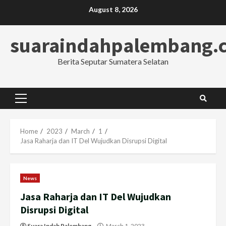
Skip
August 8, 2026
to
content
suaraindahpalembang.
Berita Seputar Sumatera Selatan
Primary
Menu
Home
2023
March
1
Jasa Raharja dan IT Del Wujudkan Disrupsi Digital
News
Jasa Raharja dan IT Del Wujudkan
Disrupsi Digital
Suara Indah Palembang
March 1, 2023